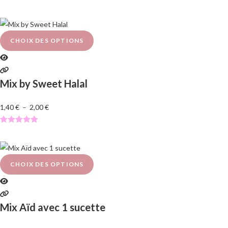
N
o
t
e
CHOIX DES OPTIONS
0
s
u
Mix by Sweet Halal
r
5
1,40
€
–
2,00
€
Noté
1
5.00
sur 5
basé sur
notation
CHOIX DES OPTIONS
client
Mix Aïd avec 1 sucette