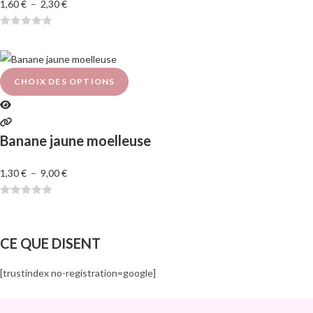
1,60
€
–
2,30
€
N
o
t
e
CHOIX DES OPTIONS
0
s
u
Banane jaune moelleuse
r
5
1,30
€
–
9,00
€
N
o
t
CE QUE DISENT
e
0
[trustindex no-registration=google]
s
u
r