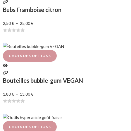
u
Bubs Framboise citron
r
5
2,50
€
–
25,00
€
N
o
t
e
CHOIX DES OPTIONS
0
s
u
Bouteilles bubble-gum VEGAN
r
5
1,80
€
–
13,00
€
N
o
t
e
CHOIX DES OPTIONS