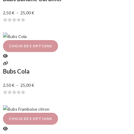
5
2,50
€
–
25,00
€
N
o
t
e
CHOIX DES OPTIONS
0
s
u
Bubs Cola
r
5
2,50
€
–
25,00
€
N
o
t
e
CHOIX DES OPTIONS
0
s