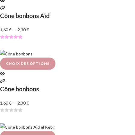
Cône bonbons Aïd
1,60
€
–
2,30
€
Noté
1
5.00
sur 5
basé sur
notation
CHOIX DES OPTIONS
client
Cône bonbons
1,60
€
–
2,30
€
N
o
t