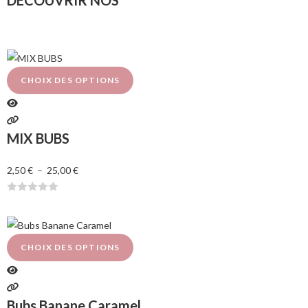
DÉCOUVRIR NOS
CHOIX DES OPTIONS
MIX BUBS
2,50
€
–
25,00
€
N
o
t
e
CHOIX DES OPTIONS
0
s
u
Bubs Banane Caramel
r