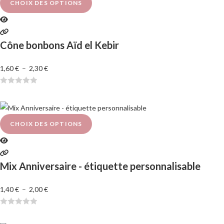
e
CHOIX DES OPTIONS
0
s
u
Cône bonbons Aïd el Kebir
r
5
1,60
€
–
2,30
€
N
o
t
e
CHOIX DES OPTIONS
0
s
u
Mix Anniversaire - étiquette personnalisable
r
5
1,40
€
–
2,00
€
N
o