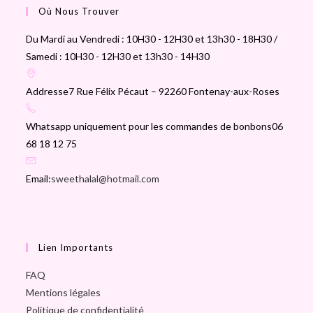
Où Nous Trouver
5
Du Mardi au Vendredi : 10H30 - 12H30 et 13h30 - 18H30 /
Samedi : 10H30 - 12H30 et 13h30 - 14H30
Addresse
7 Rue Félix Pécaut – 92260 Fontenay-aux-Roses
Whatsapp uniquement pour les commandes de bonbons
06
68 18 12 75
Email:
sweethalal@hotmail.com
Lien Importants
FAQ
Mentions légales
Politique de confidentialité