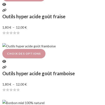
0
s
u
Outils hyper acide goût fraise
r
5
1,80
€
–
12,00
€
N
o
t
e
CHOIX DES OPTIONS
0
s
u
Outils hyper acide goût framboise
r
5
1,80
€
–
12,00
€
N
o
t