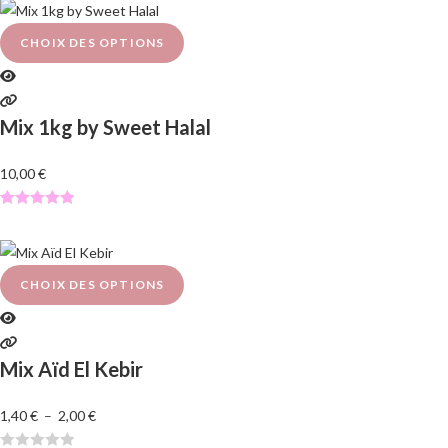
t
e
CHOIX DES OPTIONS
0
s
u
Mix 1kg by Sweet Halal
r
5
10,00
€
Noté
1
5.00
sur 5
basé sur
notation
CHOIX DES OPTIONS
client
Mix Aïd El Kebir
1,40
€
–
2,00
€