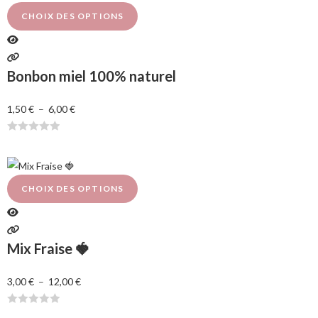
e
CHOIX DES OPTIONS
0
s
u
Bonbon miel 100% naturel
r
5
1,50
€
–
6,00
€
N
o
t
e
CHOIX DES OPTIONS
0
s
u
Mix Fraise 🍓
r
5
3,00
€
–
12,00
€
N