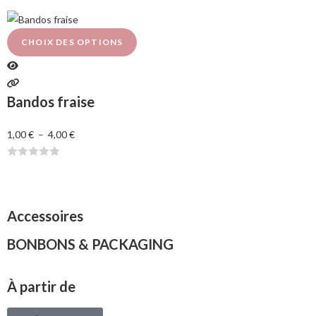
o
t
e
CHOIX DES OPTIONS
0
s
u
Bandos fraise
r
5
1,00
€
–
4,00
€
N
o
t
Accessoires
e
0
BONBONS & PACKAGING
s
u
r
À partir de
5