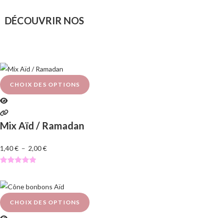
DÉCOUVRIR NOS
CHOIX DES OPTIONS
Mix Aïd / Ramadan
1,40
€
–
2,00
€
Noté
2
5.00
sur 5
basé sur
notations
CHOIX DES OPTIONS
client