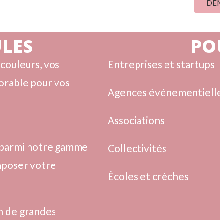
DEM
LES
PO
 couleurs, vos
Entreprises et startups
orable pour vos
Agences événementiell
Associations
 parmi notre gamme
Collectivités
mposer votre
Écoles et crèches
n de grandes