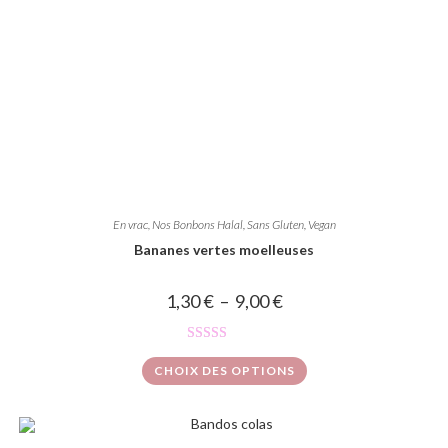
En vrac
,
Nos Bonbons Halal, Sans Gluten, Vegan
Bananes vertes moelleuses
1,30
€
–
9,00
€
Note
5.00
CHOIX DES OPTIONS
sur 5