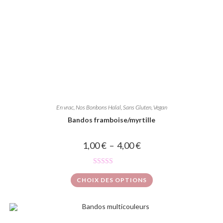
En vrac
,
Nos Bonbons Halal, Sans Gluten, Vegan
Bandos framboise/myrtille
1,00
€
–
4,00
€
Note
5.00
CHOIX DES OPTIONS
sur 5