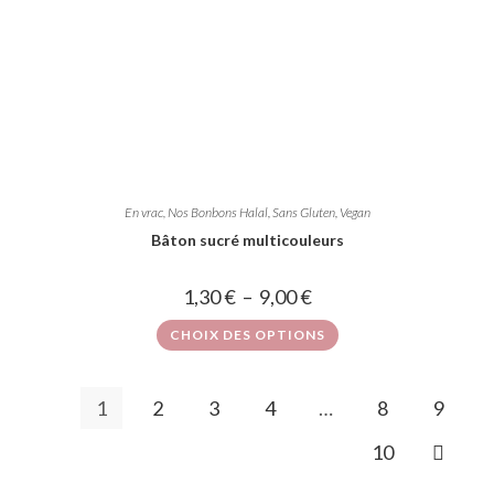
En vrac
,
Nos Bonbons Halal, Sans Gluten, Vegan
Bâton sucré multicouleurs
1,30
€
–
9,00
€
CHOIX DES OPTIONS
1
2
3
4
…
8
9
10