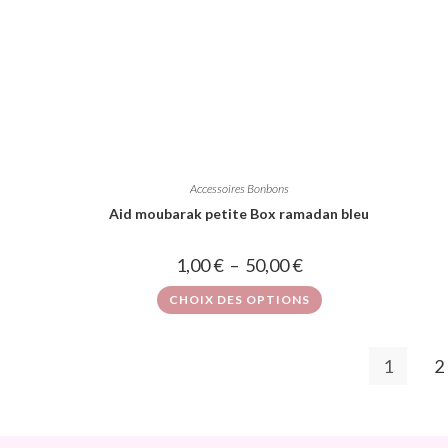
Accessoires Bonbons
Aid moubarak petite Box ramadan bleu
1,00
€
–
50,00
€
CHOIX DES OPTIONS
1
2