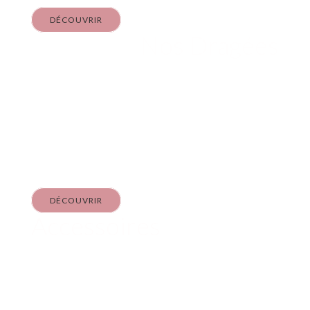
DÉCOUVRIR
Nos Dragées
SANS GÉLATINE
ANIMALE
À partir de
DÉCOUVRIR
Accessoires
BONBONS &
PACKAGING