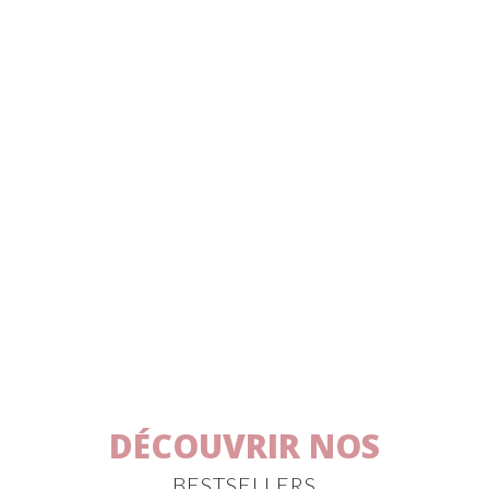
SWEET HALAL &
VEGAN
Bonbons • Dragées • Candy Bar • Barbe à Papa • Goodies
des confiseries 100% Halal ou 100% Vegan pour toute la
famille
DÉCOUVRIR NOS
BESTSELLERS