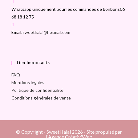
Whatsapp uniquement pour les commandes de bonbons
06
68 18 12 75
S’ouvre
Email:
sweethalal@hotmail.com
dans
votre
application
Lien Importants
FAQ
Mentions légales
Politique de confidentialité
Conditions générales de vente
© Copyright - SweetHalal 2026 - Site propulsé par
l'Agence Créativ'Web