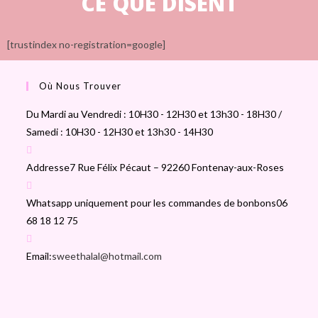
CE QUE DISENT
[trustindex no-registration=google]
Où Nous Trouver
Du Mardi au Vendredi : 10H30 - 12H30 et 13h30 - 18H30 /
Samedi : 10H30 - 12H30 et 13h30 - 14H30
Addresse
7 Rue Félix Pécaut – 92260 Fontenay-aux-Roses
Whatsapp uniquement pour les commandes de bonbons
06
68 18 12 75
Email:
sweethalal@hotmail.com