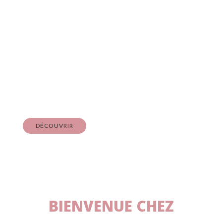
Nos Bonbons
HALAL & VEGAN
À partir de
DÉCOUVRIR
BIENVENUE CHEZ