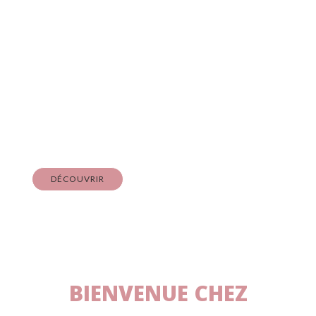
Nos Bonbons
HALAL & VEGAN
À partir de
DÉCOUVRIR
BIENVENUE CHEZ