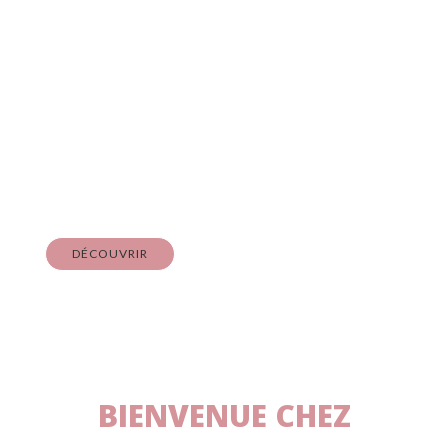
Nos Bonbons
HALAL & VEGAN
À partir de
DÉCOUVRIR
BIENVENUE CHEZ