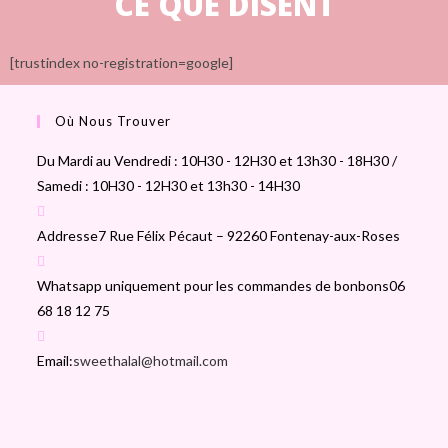
CE QUE DISENT
[trustindex no-registration=google]
Où Nous Trouver
Du Mardi au Vendredi : 10H30 - 12H30 et 13h30 - 18H30 /
Samedi : 10H30 - 12H30 et 13h30 - 14H30
Addresse
7 Rue Félix Pécaut – 92260 Fontenay-aux-Roses
Whatsapp uniquement pour les commandes de bonbons
06
68 18 12 75
Email:
sweethalal@hotmail.com