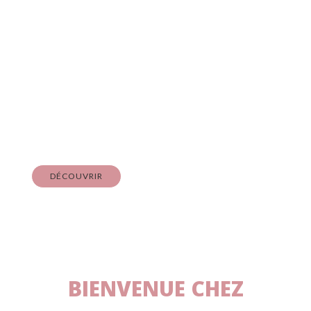
Nos Bonbons
HALAL & VEGAN
À partir de
DÉCOUVRIR
BIENVENUE CHEZ