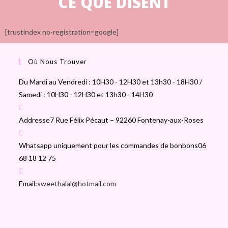
CE QUE DISENT
[trustindex no-registration=google]
Où Nous Trouver
Du Mardi au Vendredi : 10H30 - 12H30 et 13h30 - 18H30 /
Samedi : 10H30 - 12H30 et 13h30 - 14H30
Addresse
7 Rue Félix Pécaut – 92260 Fontenay-aux-Roses
Whatsapp uniquement pour les commandes de bonbons
06
68 18 12 75
Email:
sweethalal@hotmail.com