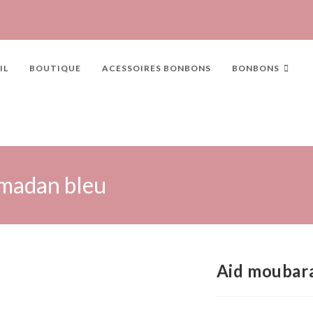
IL
BOUTIQUE
ACESSOIRES BONBONS
BONBONS
amadan bleu
Aid moubara