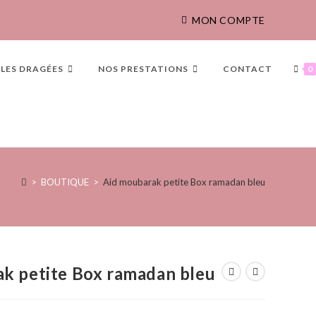
MON COMPTE
LES DRAGÉES
NOS PRESTATIONS
CONTACT
0
>
BOUTIQUE
>
Aid moubarak petite Box ramadan bleu
k petite Box ramadan bleu