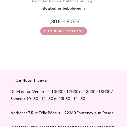
En vrac
,
Nos Bonbons Halal, Sans Gluten, Vegan
Bouteilles bubble-gum
1,30
€
–
9,00
€
CHOIX DES OPTIONS
Où Nous Trouver
Du Mardi au Vendredi : 10H30 - 12H30 et 13h30 - 18H30 /
Samedi : 10H30 - 12H30 et 13h30 - 14H30
Addresse
7 Rue Félix Pécaut – 92260 Fontenay-aux-Roses
Whatsapp uniquement pour les commandes de bonbons
06