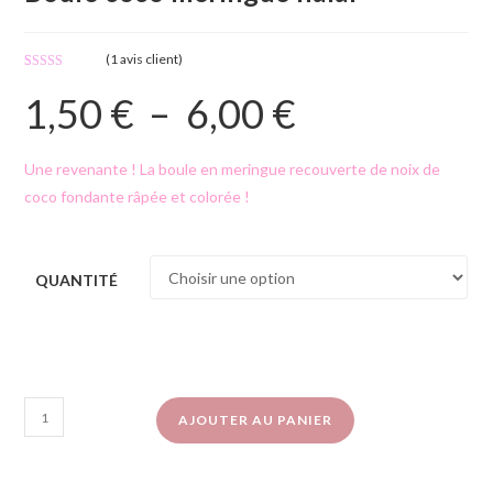
(
1
avis client)
Noté
1
5.00
1,50
€
–
6,00
€
sur 5 basé
sur
notation
client
Une revenante ! La boule en meringue recouverte de noix de
coco fondante râpée et colorée !
QUANTITÉ
AJOUTER AU PANIER