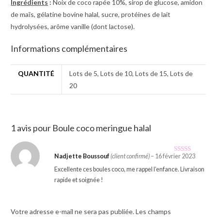
Ingrédients
:
Noix de coco rapée 10%, sirop de glucose, amidon
de maĩs, gélatine bovine halal, sucre, protéines de lait
hydrolysées, arôme vanille (dont lactose).
Informations complémentaires
QUANTITÉ
Lots de 5, Lots de 10, Lots de 15, Lots de
20
1 avis pour
Boule coco meringue halal
Nadjette Boussouf
(client confirmé)
–
16 février 2023
Note
5
sur 5
Excellente ces boules coco, me rappel l’enfance. Livraison
rapide et soignée !
Votre adresse e-mail ne sera pas publiée.
Les champs