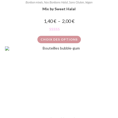
Bonbon mixés
,
Nos Bonbons Halal, Sans Gluten, Vegan
Mix by Sweet Halal
1,40
€
–
2,00
€
Note
5.00
CHOIX DES OPTIONS
sur 5