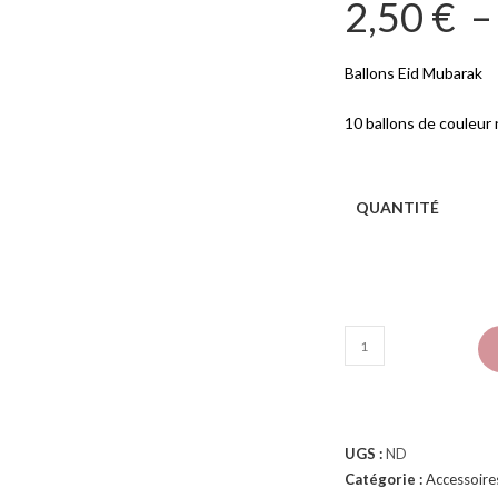
2,50
€
Ballons Eid Mubarak
10 ballons de couleur 
QUANTITÉ
UGS :
ND
Catégorie :
Accessoire