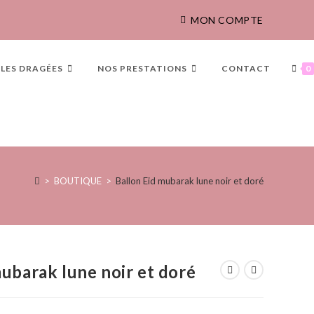
MON COMPTE
LES DRAGÉES
NOS PRESTATIONS
CONTACT
0
>
BOUTIQUE
>
Ballon Eid mubarak lune noir et doré
mubarak lune noir et doré