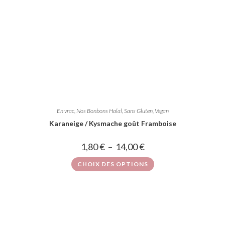
En vrac
,
Nos Bonbons Halal, Sans Gluten, Vegan
Karaneige / Kysmache goût Framboise
1,80
€
–
14,00
€
CHOIX DES OPTIONS