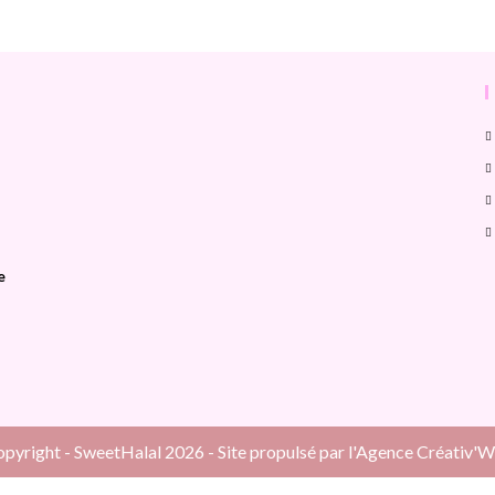
e
pyright - SweetHalal 2026 - Site propulsé par l'Agence Créativ'