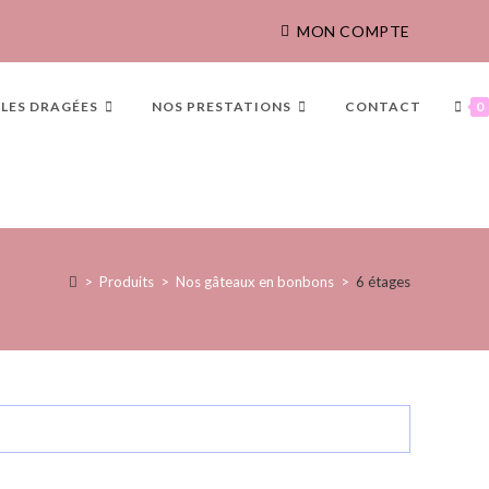
MON COMPTE
LES DRAGÉES
NOS PRESTATIONS
CONTACT
0
>
Produits
>
Nos gâteaux en bonbons
>
6 étages